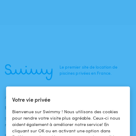
Le premier site de location de
piscines privées en France.
ACTUALITÉS
AIDE
AIDE
Votre vie privée
Blog
Pour les
Centre d'aide
Bienvenue sur Swimmy ! Nous utilisons des cookies
baigneurs
pour rendre votre visite plus agréable. Ceux-ci nous
Swimmy dans les
Conditions
aident également à améliorer notre service! En
médias
Pour les
d'utilisation
cliquant sur OK ou en activant une option dans
propriétaires
L'aventure
Politique de