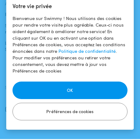
ACTUALITÉS
AIDE
AIDE
Votre vie privée
Blog
Pour les
Centre d'aide
Bienvenue sur Swimmy ! Nous utilisons des cookies
baigneurs
pour rendre votre visite plus agréable. Ceux-ci nous
Swimmy dans les
Conditions
aident également à améliorer notre service! En
médias
Pour les
d'utilisation
cliquant sur OK ou en activant une option dans
propriétaires
L'aventure
Politique de
Préférences de cookies, vous acceptez les conditions
Swimmy
Louer ma piscine
confidentialité
énoncées dans notre
Politique de confidentialité
.
Pour modifier vos préférences ou retirer votre
Comment ça
Mentions légales
consentement, vous devez mettre à jour vos
marche ?
Préférences de cookies
SUIVEZ-NOUS
TÉLÉCHARGEZ L'APP
OK
Facebook
Instagram
Préférences de cookies