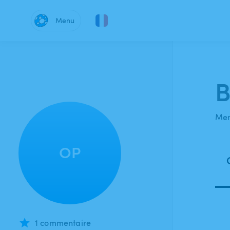
Menu
B
Mem
OP
1 commentaire