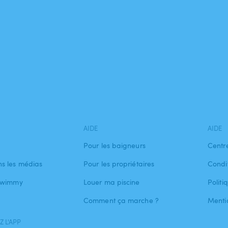
AIDE
AIDE
Pour les baigneurs
Centr
s les médias
Pour les propriétaires
Condit
 Swimmy
Louer ma piscine
Politi
Comment ça marche ?
Menti
 L'APP