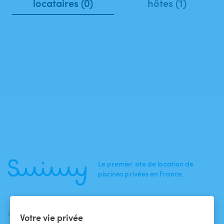
locataires (0)
hôtes (1)
Le premier site de location de
piscines privées en France.
ACTUALITÉS
AIDE
AIDE
Votre vie privée