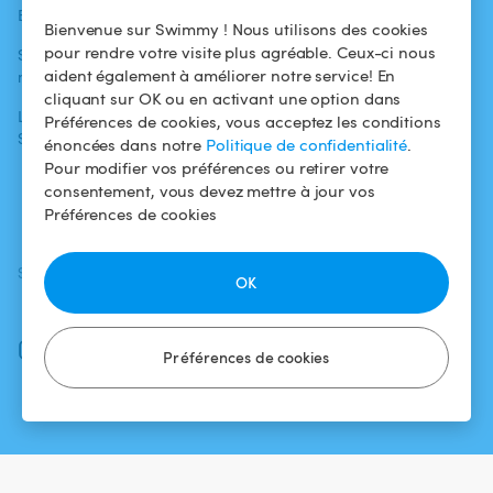
Blog
Pour les
Centre d'aide
Bienvenue sur Swimmy ! Nous utilisons des cookies
baigneurs
pour rendre votre visite plus agréable. Ceux-ci nous
Swimmy dans les
Conditions
aident également à améliorer notre service! En
médias
Pour les
d'utilisation
cliquant sur OK ou en activant une option dans
propriétaires
L'aventure
Politique de
Préférences de cookies, vous acceptez les conditions
Swimmy
Louer ma piscine
confidentialité
énoncées dans notre
Politique de confidentialité
.
Pour modifier vos préférences ou retirer votre
Comment ça
Mentions légales
consentement, vous devez mettre à jour vos
marche ?
Préférences de cookies
SUIVEZ-NOUS
TÉLÉCHARGEZ L'APP
OK
Facebook
Instagram
Préférences de cookies