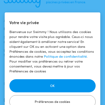
piscines privées en France.
ACTUALITÉS
AIDE
AIDE
Votre vie privée
Blog
Pour les
Centre d'aide
Bienvenue sur Swimmy ! Nous utilisons des cookies
baigneurs
pour rendre votre visite plus agréable. Ceux-ci nous
Swimmy dans les
Conditions
aident également à améliorer notre service! En
médias
Pour les
d'utilisation
cliquant sur OK ou en activant une option dans
propriétaires
L'aventure
Politique de
Préférences de cookies, vous acceptez les conditions
Swimmy
Louer ma piscine
confidentialité
énoncées dans notre
Politique de confidentialité
.
Pour modifier vos préférences ou retirer votre
Comment ça
Mentions légales
consentement, vous devez mettre à jour vos
marche ?
Préférences de cookies
SUIVEZ-NOUS
TÉLÉCHARGEZ L'APP
OK
Facebook
Instagram
Préférences de cookies