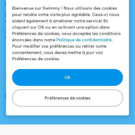
Blog
Pour les
Centre d'aide
Bienvenue sur Swimmy ! Nous utilisons des cookies
baigneurs
pour rendre votre visite plus agréable. Ceux-ci nous
Swimmy dans les
Conditions
aident également à améliorer notre service! En
médias
Pour les
d'utilisation
cliquant sur OK ou en activant une option dans
propriétaires
L'aventure
Politique de
Préférences de cookies, vous acceptez les conditions
Swimmy
Louer ma piscine
confidentialité
énoncées dans notre
Politique de confidentialité
.
Pour modifier vos préférences ou retirer votre
Comment ça
Mentions légales
consentement, vous devez mettre à jour vos
marche ?
Préférences de cookies
SUIVEZ-NOUS
TÉLÉCHARGEZ L'APP
OK
Facebook
Instagram
Préférences de cookies