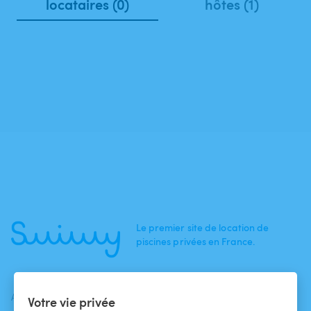
locataires (0)
hôtes (1)
Le premier site de location de
piscines privées en France.
ACTUALITÉS
AIDE
AIDE
Votre vie privée