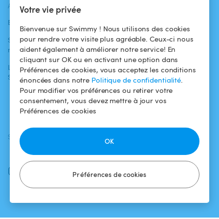
ACTUALITÉS
AIDE
AIDE
Votre vie privée
Blog
Pour les
Centre d'aide
Bienvenue sur Swimmy ! Nous utilisons des cookies
baigneurs
pour rendre votre visite plus agréable. Ceux-ci nous
Swimmy dans les
Conditions
aident également à améliorer notre service! En
médias
Pour les
d'utilisation
cliquant sur OK ou en activant une option dans
propriétaires
L'aventure
Politique de
Préférences de cookies, vous acceptez les conditions
Swimmy
Louer ma piscine
confidentialité
énoncées dans notre
Politique de confidentialité
.
Pour modifier vos préférences ou retirer votre
Comment ça
Mentions légales
consentement, vous devez mettre à jour vos
marche ?
Préférences de cookies
SUIVEZ-NOUS
TÉLÉCHARGEZ L'APP
OK
Facebook
Instagram
Préférences de cookies