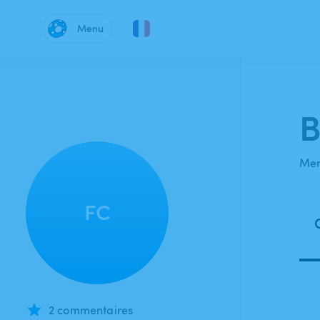
Menu
B
Mem
FC
2 commentaires