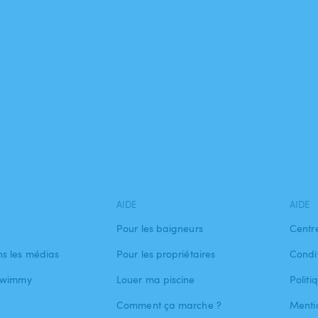
AIDE
AIDE
Pour les baigneurs
Centr
s les médias
Pour les propriétaires
Condit
 Swimmy
Louer ma piscine
Politi
Comment ça marche ?
Menti