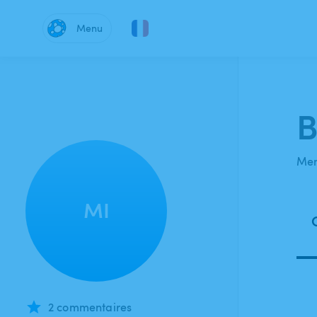
Menu
B
Mem
MI
2 commentaires