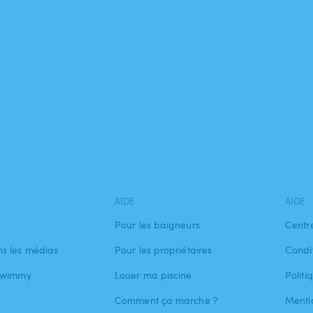
AIDE
AIDE
Pour les baigneurs
Centr
s les médias
Pour les propriétaires
Condit
 Swimmy
Louer ma piscine
Politi
Comment ça marche ?
Menti