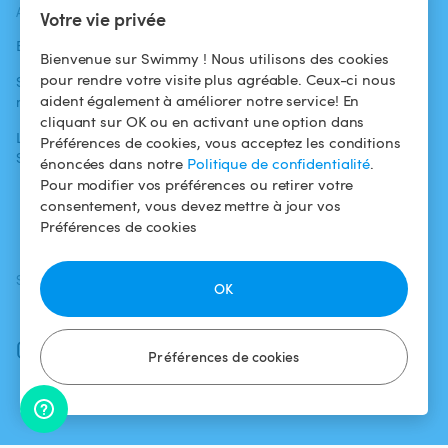
ACTUALITÉS
AIDE
AIDE
Votre vie privée
Blog
Pour les
Centre d'aide
Bienvenue sur Swimmy ! Nous utilisons des cookies
baigneurs
pour rendre votre visite plus agréable. Ceux-ci nous
Swimmy dans les
Conditions
aident également à améliorer notre service! En
médias
Pour les
d'utilisation
cliquant sur OK ou en activant une option dans
propriétaires
L'aventure
Politique de
Préférences de cookies, vous acceptez les conditions
Swimmy
Louer ma piscine
confidentialité
énoncées dans notre
Politique de confidentialité
.
Pour modifier vos préférences ou retirer votre
Comment ça
Mentions légales
consentement, vous devez mettre à jour vos
marche ?
Préférences de cookies
SUIVEZ-NOUS
TÉLÉCHARGEZ L'APP
OK
Facebook
Instagram
Préférences de cookies