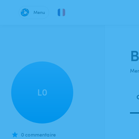
Menu
B
Mem
L0
0 commentaire