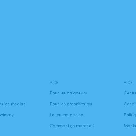
AIDE
AIDE
Pour les baigneurs
Centr
s les médias
Pour les propriétaires
Condit
 Swimmy
Louer ma piscine
Politi
Comment ça marche ?
Menti