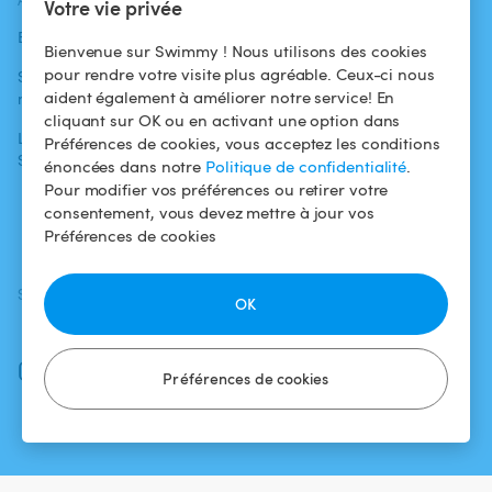
ACTUALITÉS
AIDE
AIDE
Votre vie privée
Blog
Pour les
Centre d'aide
Bienvenue sur Swimmy ! Nous utilisons des cookies
baigneurs
pour rendre votre visite plus agréable. Ceux-ci nous
Swimmy dans les
Conditions
aident également à améliorer notre service! En
médias
Pour les
d'utilisation
cliquant sur OK ou en activant une option dans
propriétaires
L'aventure
Politique de
Préférences de cookies, vous acceptez les conditions
Swimmy
Louer ma piscine
confidentialité
énoncées dans notre
Politique de confidentialité
.
Pour modifier vos préférences ou retirer votre
Comment ça
Mentions légales
consentement, vous devez mettre à jour vos
marche ?
Préférences de cookies
SUIVEZ-NOUS
TÉLÉCHARGEZ L'APP
OK
Facebook
Instagram
Préférences de cookies