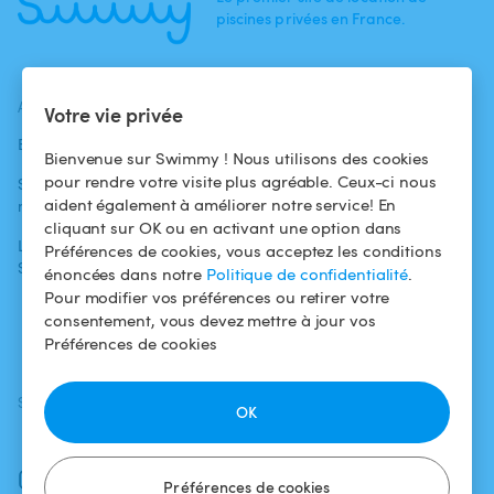
piscines privées en France.
ACTUALITÉS
AIDE
AIDE
Votre vie privée
Blog
Pour les
Centre d'aide
Bienvenue sur Swimmy ! Nous utilisons des cookies
baigneurs
pour rendre votre visite plus agréable. Ceux-ci nous
Swimmy dans les
Conditions
aident également à améliorer notre service! En
médias
Pour les
d'utilisation
cliquant sur OK ou en activant une option dans
propriétaires
L'aventure
Politique de
Préférences de cookies, vous acceptez les conditions
Swimmy
Louer ma piscine
confidentialité
énoncées dans notre
Politique de confidentialité
.
Pour modifier vos préférences ou retirer votre
Comment ça
Mentions légales
consentement, vous devez mettre à jour vos
marche ?
Préférences de cookies
SUIVEZ-NOUS
TÉLÉCHARGEZ L'APP
OK
Facebook
Instagram
Préférences de cookies