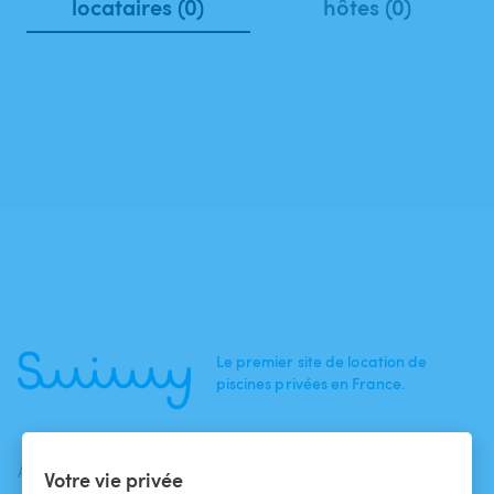
locataires (0)
hôtes (0)
Le premier site de location de
piscines privées en France.
ACTUALITÉS
AIDE
AIDE
Votre vie privée