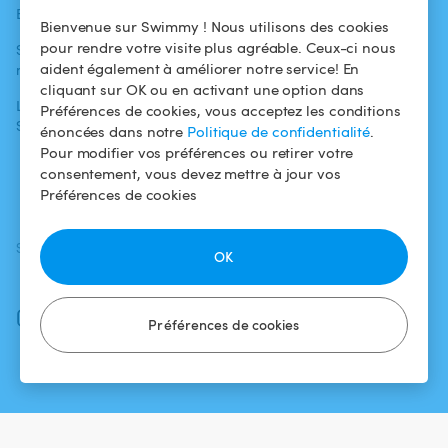
Blog
Pour les
Centre d'aide
Bienvenue sur Swimmy ! Nous utilisons des cookies
baigneurs
pour rendre votre visite plus agréable. Ceux-ci nous
Swimmy dans les
Conditions
aident également à améliorer notre service! En
médias
Pour les
d'utilisation
cliquant sur OK ou en activant une option dans
propriétaires
L'aventure
Politique de
Préférences de cookies, vous acceptez les conditions
Swimmy
Louer ma piscine
confidentialité
énoncées dans notre
Politique de confidentialité
.
Pour modifier vos préférences ou retirer votre
Comment ça
Mentions légales
consentement, vous devez mettre à jour vos
marche ?
Préférences de cookies
SUIVEZ-NOUS
TÉLÉCHARGEZ L'APP
OK
Facebook
Instagram
Préférences de cookies