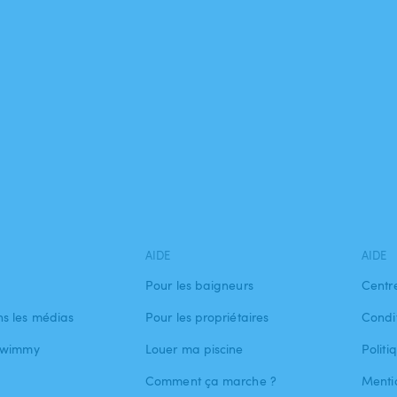
AIDE
AIDE
Pour les baigneurs
Centr
s les médias
Pour les propriétaires
Condit
 Swimmy
Louer ma piscine
Politi
Comment ça marche ?
Menti