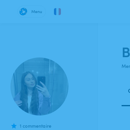
Menu
B
Mem
1 commentaire