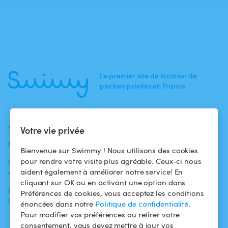
Le premier site de location de
piscines privées en France.
ACTUALITÉS
AIDE
AIDE
Votre vie privée
Blog
Pour les
Centre d'aide
Bienvenue sur Swimmy ! Nous utilisons des cookies
baigneurs
pour rendre votre visite plus agréable. Ceux-ci nous
Swimmy dans les
Conditions
aident également à améliorer notre service! En
médias
Pour les
d'utilisation
cliquant sur OK ou en activant une option dans
propriétaires
L'aventure
Politique de
Préférences de cookies, vous acceptez les conditions
Swimmy
Louer ma piscine
confidentialité
énoncées dans notre
Politique de confidentialité
.
Pour modifier vos préférences ou retirer votre
Comment ça
Mentions légales
consentement, vous devez mettre à jour vos