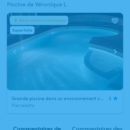
Piscine de Véronique L
Réservation instantanée
1
/
5
Superhôte
Grande piscine dans un environnement calme à Pierrelatte
5
Pierrelatte
Commentaires de
Commentaires des