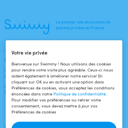
Le premier site de location de
piscines privées en France.
ACTUALITÉS
AIDE
AIDE
Votre vie privée
Blog
Pour les
Centre d'aide
Bienvenue sur Swimmy ! Nous utilisons des cookies
baigneurs
pour rendre votre visite plus agréable. Ceux-ci nous
Swimmy dans les
Conditions
aident également à améliorer notre service! En
médias
Pour les
d'utilisation
cliquant sur OK ou en activant une option dans
propriétaires
L'aventure
Politique de
Préférences de cookies, vous acceptez les conditions
Swimmy
Louer ma piscine
confidentialité
énoncées dans notre
Politique de confidentialité
.
Pour modifier vos préférences ou retirer votre
Comment ça
Mentions légales
consentement, vous devez mettre à jour vos
marche ?
Préférences de cookies
SUIVEZ-NOUS
TÉLÉCHARGEZ L'APP