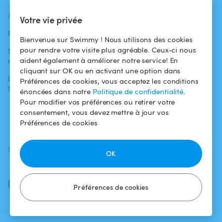
ACTUALITÉS
AIDE
AIDE
Votre vie privée
Blog
Pour les
Centre d'aide
Bienvenue sur Swimmy ! Nous utilisons des cookies
baigneurs
pour rendre votre visite plus agréable. Ceux-ci nous
Swimmy dans les
Conditions
aident également à améliorer notre service! En
médias
Pour les
d'utilisation
cliquant sur OK ou en activant une option dans
propriétaires
L'aventure
Politique de
Préférences de cookies, vous acceptez les conditions
Swimmy
Louer ma piscine
confidentialité
énoncées dans notre
Politique de confidentialité
.
Pour modifier vos préférences ou retirer votre
Comment ça
Mentions légales
consentement, vous devez mettre à jour vos
marche ?
Préférences de cookies
SUIVEZ-NOUS
TÉLÉCHARGEZ L'APP
OK
Facebook
Instagram
Préférences de cookies