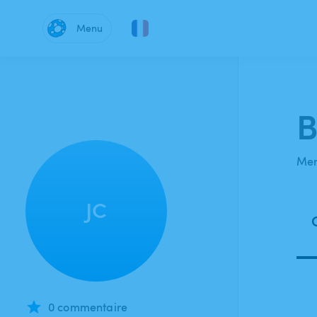
Menu
B
Mem
JC
0 commentaire