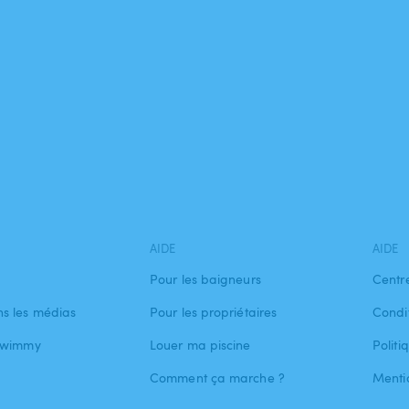
AIDE
AIDE
Pour les baigneurs
Centr
s les médias
Pour les propriétaires
Condit
 Swimmy
Louer ma piscine
Politi
Comment ça marche ?
Menti