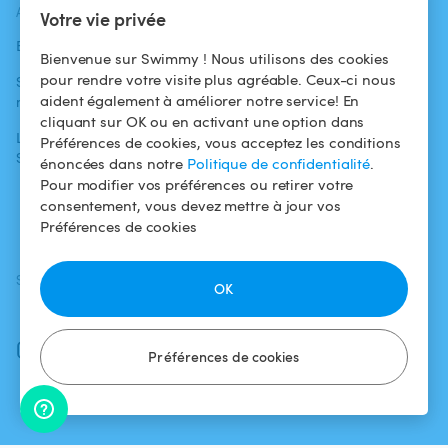
ACTUALITÉS
AIDE
AIDE
Votre vie privée
Blog
Pour les
Centre d'aide
Bienvenue sur Swimmy ! Nous utilisons des cookies
baigneurs
pour rendre votre visite plus agréable. Ceux-ci nous
Swimmy dans les
Conditions
aident également à améliorer notre service! En
médias
Pour les
d'utilisation
cliquant sur OK ou en activant une option dans
propriétaires
L'aventure
Politique de
Préférences de cookies, vous acceptez les conditions
Swimmy
Louer ma piscine
confidentialité
énoncées dans notre
Politique de confidentialité
.
Pour modifier vos préférences ou retirer votre
Comment ça
Mentions légales
consentement, vous devez mettre à jour vos
marche ?
Préférences de cookies
SUIVEZ-NOUS
TÉLÉCHARGEZ L'APP
OK
Facebook
Instagram
Préférences de cookies