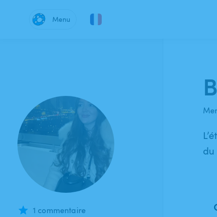
Menu
B
Mem
L’é
du 
1 commentaire