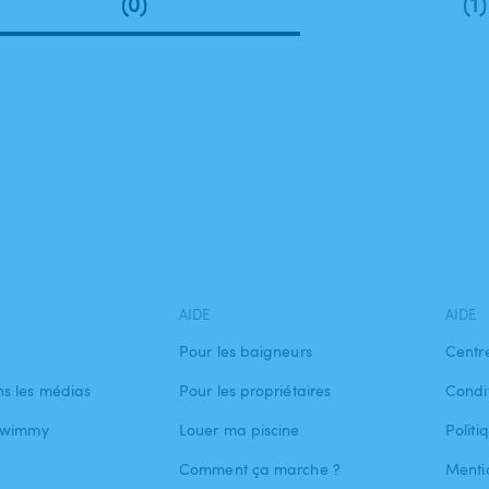
(0)
(1)
AIDE
AIDE
Pour les baigneurs
Centr
s les médias
Pour les propriétaires
Condit
 Swimmy
Louer ma piscine
Politi
Comment ça marche ?
Menti