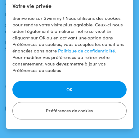
ACTUALITÉS
AIDE
AIDE
Votre vie privée
Blog
Pour les
Centre d'aide
Bienvenue sur Swimmy ! Nous utilisons des cookies
baigneurs
pour rendre votre visite plus agréable. Ceux-ci nous
Swimmy dans les
Conditions
aident également à améliorer notre service! En
médias
Pour les
d'utilisation
cliquant sur OK ou en activant une option dans
propriétaires
L'aventure
Politique de
Préférences de cookies, vous acceptez les conditions
Swimmy
Louer ma piscine
confidentialité
énoncées dans notre
Politique de confidentialité
.
Pour modifier vos préférences ou retirer votre
Comment ça
Mentions légales
consentement, vous devez mettre à jour vos
marche ?
Préférences de cookies
SUIVEZ-NOUS
TÉLÉCHARGEZ L'APP
OK
Facebook
Instagram
Préférences de cookies