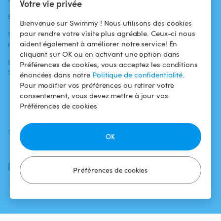
ACTUALITÉS
AIDE
AIDE
Votre vie privée
Blog
Pour les
Centre d'aide
Bienvenue sur Swimmy ! Nous utilisons des cookies
baigneurs
pour rendre votre visite plus agréable. Ceux-ci nous
Swimmy dans les
Conditions
aident également à améliorer notre service! En
médias
Pour les
d'utilisation
cliquant sur OK ou en activant une option dans
propriétaires
L'aventure
Politique de
Préférences de cookies, vous acceptez les conditions
Swimmy
Louer ma piscine
confidentialité
énoncées dans notre
Politique de confidentialité
.
Pour modifier vos préférences ou retirer votre
Comment ça
Mentions légales
consentement, vous devez mettre à jour vos
marche ?
Préférences de cookies
SUIVEZ-NOUS
TÉLÉCHARGEZ L'APP
OK
Facebook
Instagram
Préférences de cookies