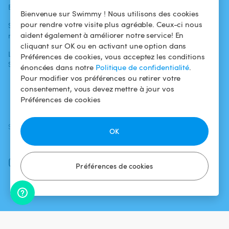
Blog
Pour les
Centre d'aide
Bienvenue sur Swimmy ! Nous utilisons des cookies
baigneurs
pour rendre votre visite plus agréable. Ceux-ci nous
Swimmy dans les
Conditions
aident également à améliorer notre service! En
médias
Pour les
d'utilisation
cliquant sur OK ou en activant une option dans
propriétaires
L'aventure
Politique de
Préférences de cookies, vous acceptez les conditions
Swimmy
Louer ma piscine
confidentialité
énoncées dans notre
Politique de confidentialité
.
Pour modifier vos préférences ou retirer votre
Comment ça
Mentions légales
consentement, vous devez mettre à jour vos
marche ?
Préférences de cookies
SUIVEZ-NOUS
TÉLÉCHARGEZ L'APP
OK
Facebook
Instagram
Préférences de cookies