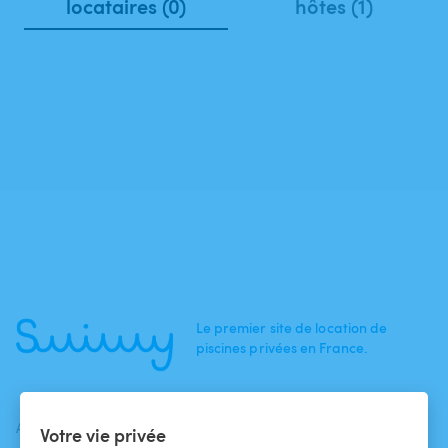
locataires (0)
hôtes (1)
Le premier site de location de
piscines privées en France.
ACTUALITÉS
AIDE
AIDE
Votre vie privée