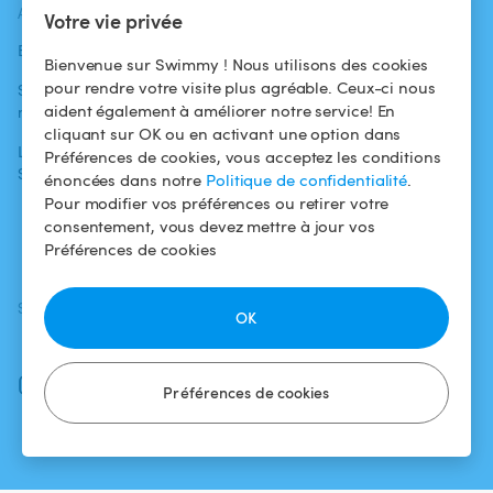
ACTUALITÉS
AIDE
AIDE
Votre vie privée
Blog
Pour les
Centre d'aide
Bienvenue sur Swimmy ! Nous utilisons des cookies
baigneurs
pour rendre votre visite plus agréable. Ceux-ci nous
Swimmy dans les
Conditions
aident également à améliorer notre service! En
médias
Pour les
d'utilisation
cliquant sur OK ou en activant une option dans
propriétaires
L'aventure
Politique de
Préférences de cookies, vous acceptez les conditions
Swimmy
Louer ma piscine
confidentialité
énoncées dans notre
Politique de confidentialité
.
Pour modifier vos préférences ou retirer votre
Comment ça
Mentions légales
consentement, vous devez mettre à jour vos
marche ?
Préférences de cookies
SUIVEZ-NOUS
TÉLÉCHARGEZ L'APP
OK
Facebook
Instagram
Préférences de cookies