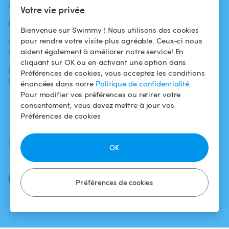
ACTUALITÉS
AIDE
AIDE
Votre vie privée
Blog
Pour les
Centre d'aide
Bienvenue sur Swimmy ! Nous utilisons des cookies
baigneurs
pour rendre votre visite plus agréable. Ceux-ci nous
Swimmy dans les
Conditions
aident également à améliorer notre service! En
médias
Pour les
d'utilisation
cliquant sur OK ou en activant une option dans
propriétaires
L'aventure
Politique de
Préférences de cookies, vous acceptez les conditions
Swimmy
Louer ma piscine
confidentialité
énoncées dans notre
Politique de confidentialité
.
Pour modifier vos préférences ou retirer votre
Comment ça
Mentions légales
consentement, vous devez mettre à jour vos
marche ?
Préférences de cookies
SUIVEZ-NOUS
TÉLÉCHARGEZ L'APP
OK
Facebook
Instagram
Préférences de cookies