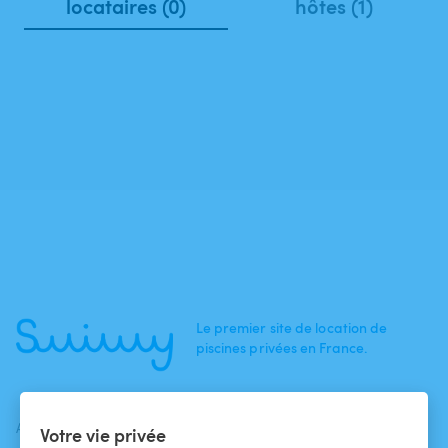
locataires (0)
hôtes (1)
Le premier site de location de
piscines privées en France.
ACTUALITÉS
AIDE
AIDE
Votre vie privée