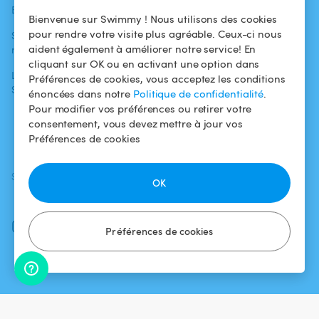
Blog
Pour les
Centre d'aide
Bienvenue sur Swimmy ! Nous utilisons des cookies
baigneurs
pour rendre votre visite plus agréable. Ceux-ci nous
Swimmy dans les
Conditions
aident également à améliorer notre service! En
médias
Pour les
d'utilisation
cliquant sur OK ou en activant une option dans
propriétaires
L'aventure
Politique de
Préférences de cookies, vous acceptez les conditions
Swimmy
Louer ma piscine
confidentialité
énoncées dans notre
Politique de confidentialité
.
Pour modifier vos préférences ou retirer votre
Comment ça
Mentions légales
consentement, vous devez mettre à jour vos
marche ?
Préférences de cookies
SUIVEZ-NOUS
TÉLÉCHARGEZ L'APP
OK
Facebook
Instagram
Préférences de cookies