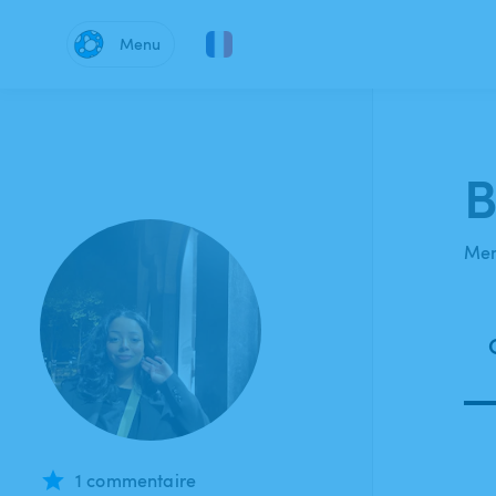
Menu
B
Mem
1 commentaire