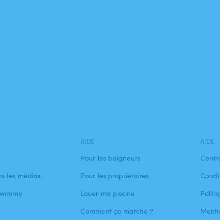
AIDE
AIDE
Pour les baigneurs
Centr
s les médias
Pour les propriétaires
Condit
 Swimmy
Louer ma piscine
Politi
Comment ça marche ?
Menti