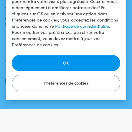
pour rendre votre visite plus agréable. Ceux-ci nous
Swimmy dans les
Conditions
aident également à améliorer notre service! En
médias
Pour les
d'utilisation
cliquant sur OK ou en activant une option dans
propriétaires
L'aventure
Politique de
Préférences de cookies, vous acceptez les conditions
Swimmy
Louer ma piscine
confidentialité
énoncées dans notre
Politique de confidentialité
.
Pour modifier vos préférences ou retirer votre
Comment ça
Mentions légales
consentement, vous devez mettre à jour vos
marche ?
Préférences de cookies
SUIVEZ-NOUS
TÉLÉCHARGEZ L'APP
OK
Facebook
Instagram
Préférences de cookies