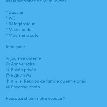
🏡 Dépendance de 60 m² avec :
* Douche
* WC
* Réfrigérateur
* Micro-ondes
* Machine à café
Idéal pour
☀️ Journée détente
🎂 Anniversaire
🥂 Soirée privée
💍 EVJF / EVG
👨‍👩‍👧‍👦 Réunion de famille ou entre amis
📸 Shooting photo
Pourquoi choisir notre espace ?