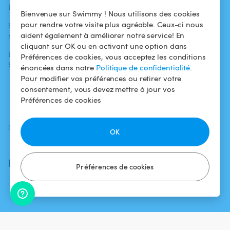
Blog
Pour les
Centre d'aide
Bienvenue sur Swimmy ! Nous utilisons des cookies
baigneurs
pour rendre votre visite plus agréable. Ceux-ci nous
Swimmy dans les
Conditions
aident également à améliorer notre service! En
médias
Pour les
d'utilisation
cliquant sur OK ou en activant une option dans
propriétaires
L'aventure
Politique de
Préférences de cookies, vous acceptez les conditions
Swimmy
Louer ma piscine
confidentialité
énoncées dans notre
Politique de confidentialité
.
Pour modifier vos préférences ou retirer votre
Comment ça
Mentions légales
consentement, vous devez mettre à jour vos
marche ?
Préférences de cookies
SUIVEZ-NOUS
TÉLÉCHARGEZ L'APP
OK
Facebook
Instagram
Préférences de cookies