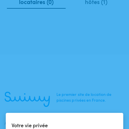
locataires (0)
hôtes (1)
Le premier site de location de
piscines privées en France.
ACTUALITÉS
AIDE
AIDE
Votre vie privée