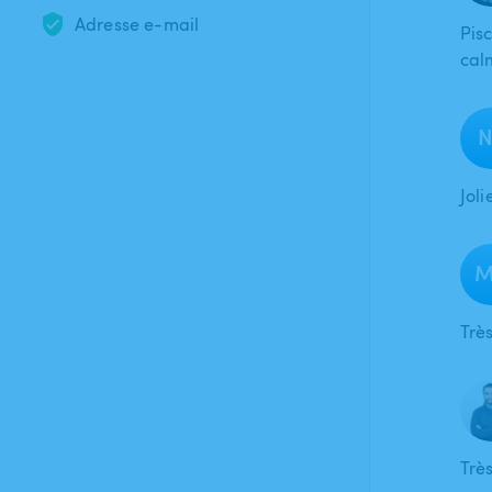
Adresse e-mail
Pisc
cal
N
Joli
M
Très
Trè