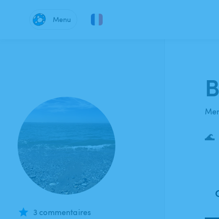
Menu
B
Mem
🌊
3 commentaires