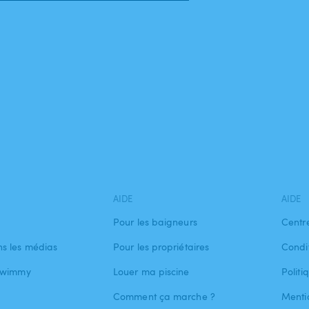
AIDE
AIDE
Pour les baigneurs
Centr
s les médias
Pour les propriétaires
Condit
 Swimmy
Louer ma piscine
Politi
Comment ça marche ?
Menti