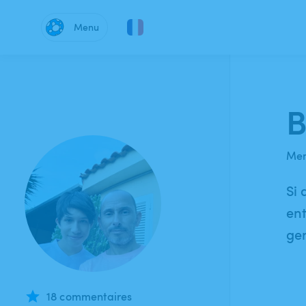
Menu
B
Mem
Si 
ent
gen
18 commentaires