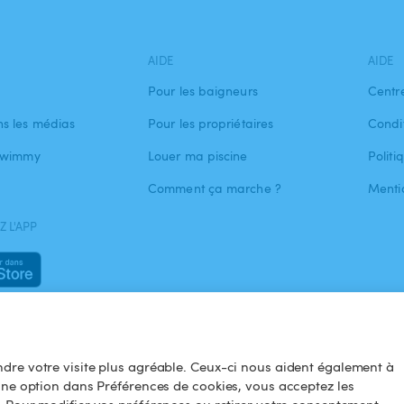
AIDE
AIDE
Pour les baigneurs
Centr
s les médias
Pour les propriétaires
Condit
 Swimmy
Louer ma piscine
Politi
Comment ça marche ?
Menti
 L'APP
dre votre visite plus agréable. Ceux-ci nous aident également à
une option dans Préférences de cookies, vous acceptez les