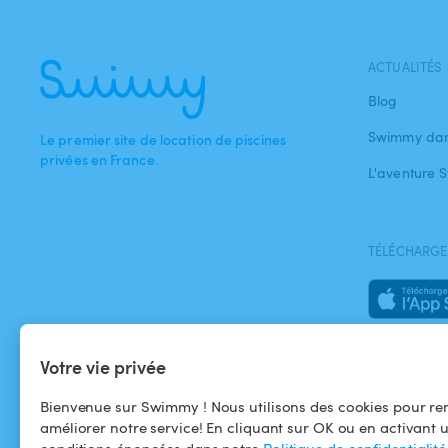
ACTUALITÉS
Blog
Swimmy dan
Le premier site de location de piscines
privées en France.
L'aventure
TÉLÉCHARGEZ
Votre vie privée
Bienvenue sur Swimmy ! Nous utilisons des cookies pour ren
améliorer notre service! En cliquant sur OK ou en activant 