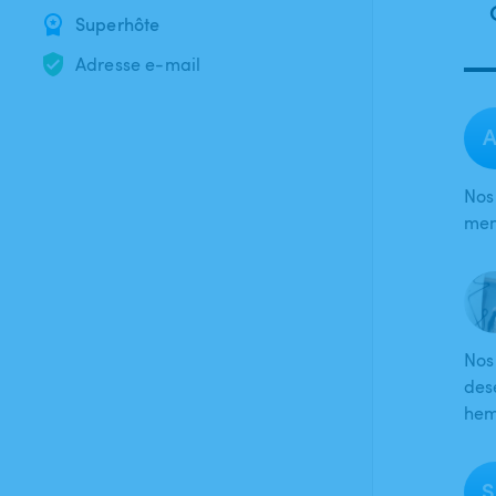
Superhôte
Adresse e-mail
A
Nos
men
Nos
des
hem
S