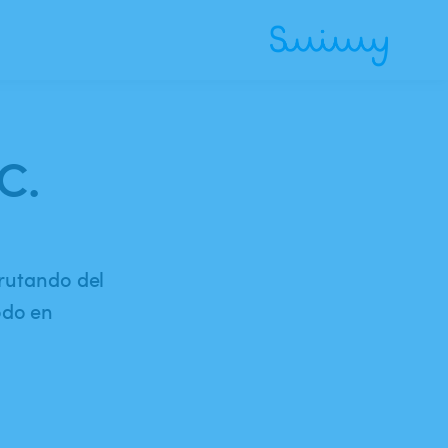
C.
frutando del
odo en