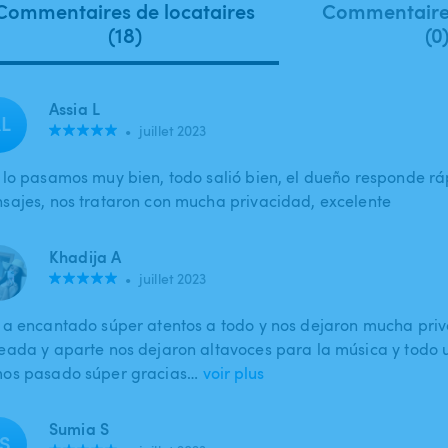
Commentaires de locataires
Commentaires
(18)
(0
Assia L
L
•
juillet 2023
 lo pasamos muy bien, todo salió bien, el dueño responde r
sajes, nos trataron con mucha privacidad, excelente
Khadija A
•
juillet 2023
 a encantado súper atentos a todo y nos dejaron mucha pri
eada y aparte nos dejaron altavoces para la música y todo u
os pasado súper gracias…
voir plus
Sumia S
S