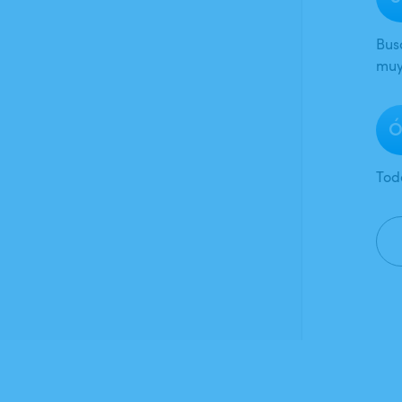
Bus
muy
Ó
Tod