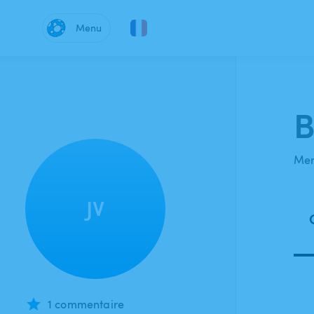
Menu
B
Mem
JV
1 commentaire