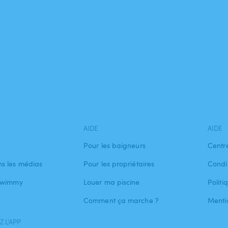
AIDE
AIDE
Pour les baigneurs
Centr
s les médias
Pour les propriétaires
Condit
 Swimmy
Louer ma piscine
Politi
Comment ça marche ?
Menti
 L'APP