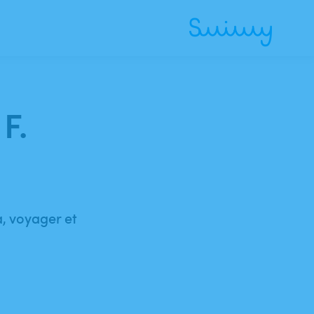
F.
a, voyager et