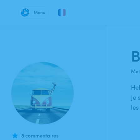
Menu
B
Mem
Hel
Je 
les
8 commentaires