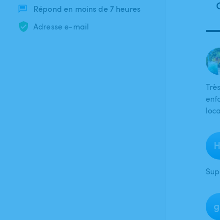
Répond en moins de 7 heures
Adresse e-mail
Trè
enf
loca
H
Sup
g