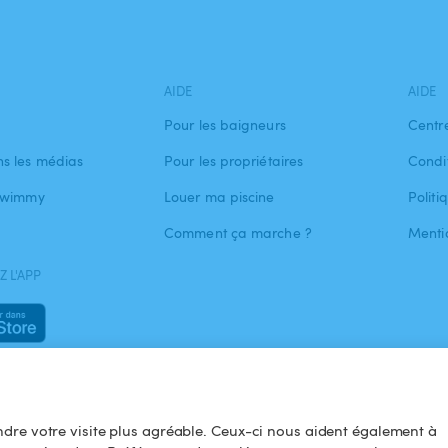
AIDE
AIDE
Pour les baigneurs
Centr
s les médias
Pour les propriétaires
Condit
 Swimmy
Louer ma piscine
Politi
Comment ça marche ?
Menti
 L'APP
dre votre visite plus agréable. Ceux-ci nous aident également à