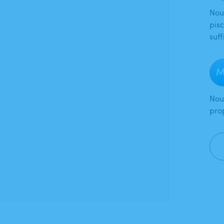
Nou
pisc
suf
M
Nou
prop