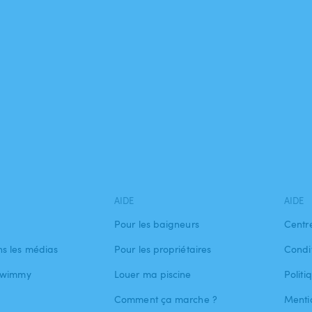
AIDE
AIDE
Pour les baigneurs
Centr
s les médias
Pour les propriétaires
Condit
 Swimmy
Louer ma piscine
Politi
Comment ça marche ?
Menti