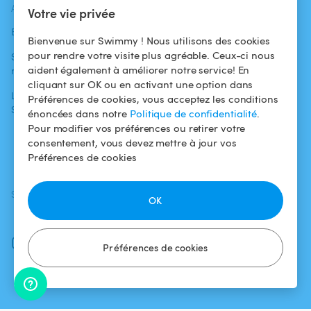
ACTUALITÉS
AIDE
AIDE
Votre vie privée
Blog
Pour les
Centre d'aide
Bienvenue sur Swimmy ! Nous utilisons des cookies
baigneurs
pour rendre votre visite plus agréable. Ceux-ci nous
Swimmy dans les
Conditions
aident également à améliorer notre service! En
médias
Pour les
d'utilisation
cliquant sur OK ou en activant une option dans
propriétaires
L'aventure
Politique de
Préférences de cookies, vous acceptez les conditions
Swimmy
Louer ma piscine
confidentialité
énoncées dans notre
Politique de confidentialité
.
Pour modifier vos préférences ou retirer votre
Comment ça
Mentions légales
consentement, vous devez mettre à jour vos
marche ?
Préférences de cookies
SUIVEZ-NOUS
TÉLÉCHARGEZ L'APP
OK
Facebook
Instagram
Préférences de cookies