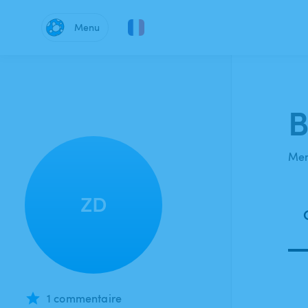
Menu
B
Mem
ZD
1 commentaire