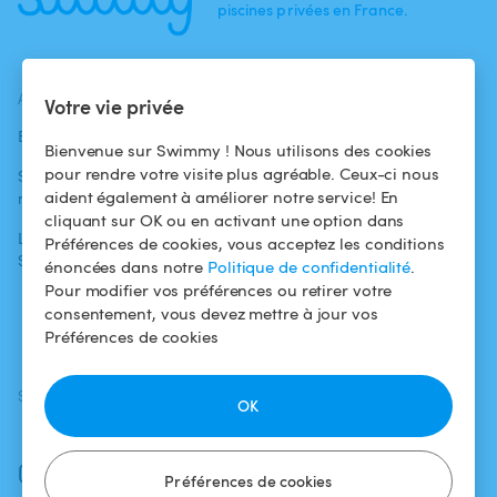
piscines privées en France.
ACTUALITÉS
AIDE
AIDE
Votre vie privée
Blog
Pour les
Centre d'aide
Bienvenue sur Swimmy ! Nous utilisons des cookies
baigneurs
pour rendre votre visite plus agréable. Ceux-ci nous
Swimmy dans les
Conditions
aident également à améliorer notre service! En
médias
Pour les
d'utilisation
cliquant sur OK ou en activant une option dans
propriétaires
L'aventure
Politique de
Préférences de cookies, vous acceptez les conditions
Swimmy
Louer ma piscine
confidentialité
énoncées dans notre
Politique de confidentialité
.
Pour modifier vos préférences ou retirer votre
Comment ça
Mentions légales
consentement, vous devez mettre à jour vos
marche ?
Préférences de cookies
SUIVEZ-NOUS
TÉLÉCHARGEZ L'APP
OK
Facebook
Instagram
Préférences de cookies