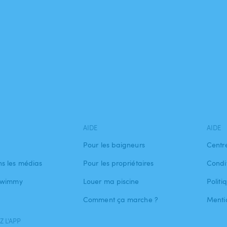
AIDE
AIDE
Pour les baigneurs
Centr
s les médias
Pour les propriétaires
Condit
 Swimmy
Louer ma piscine
Politi
Comment ça marche ?
Menti
 L'APP