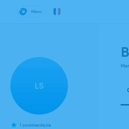
Menu
B
Mem
LS
1 commentaire