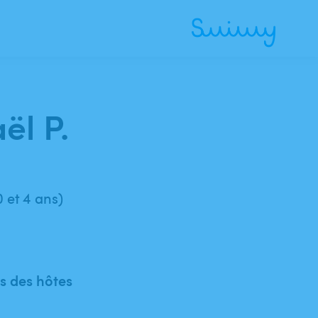
ël P.
 et 4 ans)
 des hôtes