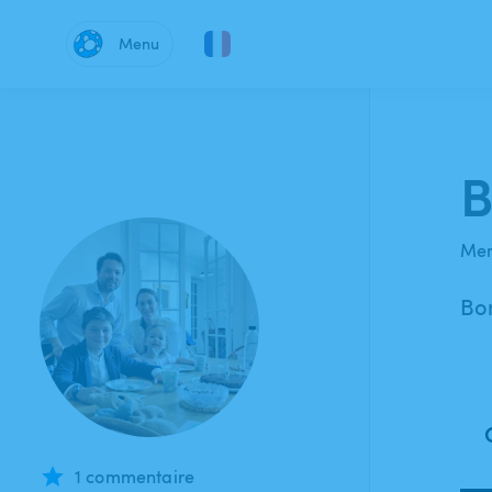
Menu
B
Mem
Bon
1 commentaire