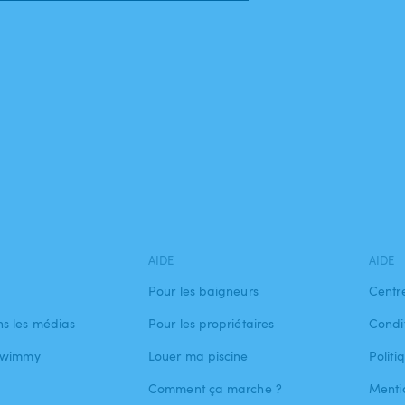
AIDE
AIDE
Pour les baigneurs
Centr
s les médias
Pour les propriétaires
Condit
 Swimmy
Louer ma piscine
Politi
Comment ça marche ?
Menti