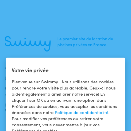
Le premier site de location de
piscines privées en France.
ACTUALITÉS
AIDE
AIDE
Votre vie privée
Blog
Pour les
Centre d'aide
Bienvenue sur Swimmy ! Nous utilisons des cookies
baigneurs
pour rendre votre visite plus agréable. Ceux-ci nous
Swimmy dans les
Conditions
aident également à améliorer notre service! En
médias
Pour les
d'utilisation
cliquant sur OK ou en activant une option dans
propriétaires
L'aventure
Politique de
Préférences de cookies, vous acceptez les conditions
Swimmy
Louer ma piscine
confidentialité
énoncées dans notre
Politique de confidentialité
.
Pour modifier vos préférences ou retirer votre
Comment ça
Mentions légales
consentement, vous devez mettre à jour vos
marche ?
Préférences de cookies