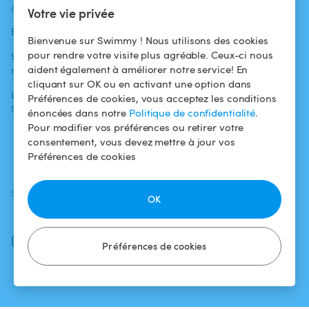
ACTUALITÉS
AIDE
AIDE
Votre vie privée
Blog
Pour les
Centre d'aide
Bienvenue sur Swimmy ! Nous utilisons des cookies
baigneurs
pour rendre votre visite plus agréable. Ceux-ci nous
Swimmy dans les
Conditions
aident également à améliorer notre service! En
médias
Pour les
d'utilisation
cliquant sur OK ou en activant une option dans
propriétaires
L'aventure
Politique de
Préférences de cookies, vous acceptez les conditions
Swimmy
Louer ma piscine
confidentialité
énoncées dans notre
Politique de confidentialité
.
Pour modifier vos préférences ou retirer votre
Comment ça
Mentions légales
consentement, vous devez mettre à jour vos
marche ?
Préférences de cookies
SUIVEZ-NOUS
TÉLÉCHARGEZ L'APP
OK
Facebook
Instagram
Préférences de cookies