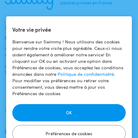
piscines privées en France.
ACTUALITÉS
AIDE
AIDE
Votre vie privée
Blog
Pour les
Centre d'aide
Bienvenue sur Swimmy ! Nous utilisons des cookies
baigneurs
pour rendre votre visite plus agréable. Ceux-ci nous
Swimmy dans les
Conditions
aident également à améliorer notre service! En
médias
Pour les
d'utilisation
cliquant sur OK ou en activant une option dans
propriétaires
L'aventure
Politique de
Préférences de cookies, vous acceptez les conditions
Swimmy
Louer ma piscine
confidentialité
énoncées dans notre
Politique de confidentialité
.
Pour modifier vos préférences ou retirer votre
Comment ça
Mentions légales
consentement, vous devez mettre à jour vos
marche ?
Préférences de cookies
SUIVEZ-NOUS
TÉLÉCHARGEZ L'APP
OK
Facebook
Instagram
Préférences de cookies