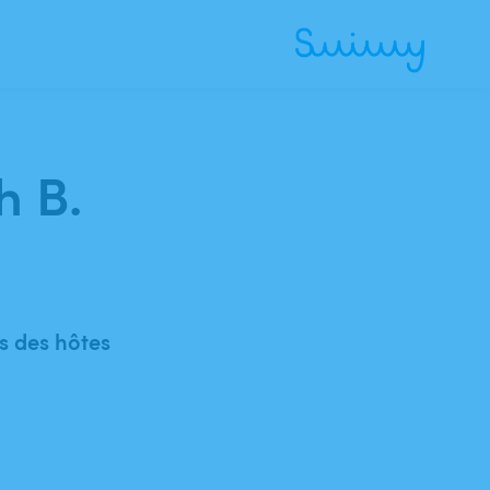
h B.
 des hôtes