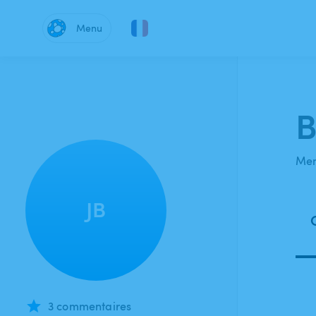
Menu
B
Mem
JB
3 commentaires