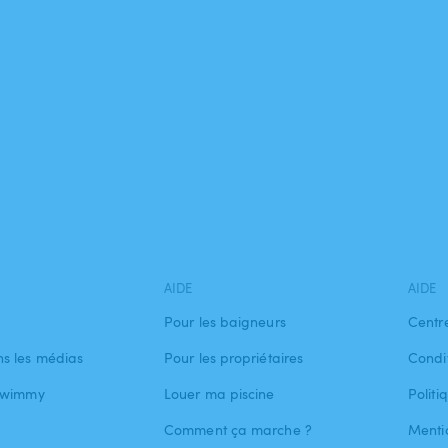
AIDE
AIDE
Pour les baigneurs
Centr
s les médias
Pour les propriétaires
Condit
 Swimmy
Louer ma piscine
Politi
Comment ça marche ?
Menti