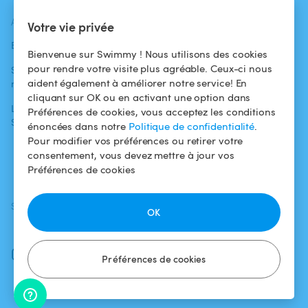
ACTUALITÉS
AIDE
AIDE
Votre vie privée
Blog
Pour les
Centre d'aide
Bienvenue sur Swimmy ! Nous utilisons des cookies
baigneurs
pour rendre votre visite plus agréable. Ceux-ci nous
Swimmy dans les
Conditions
aident également à améliorer notre service! En
médias
Pour les
d'utilisation
cliquant sur OK ou en activant une option dans
propriétaires
L'aventure
Politique de
Préférences de cookies, vous acceptez les conditions
Swimmy
Louer ma piscine
confidentialité
énoncées dans notre
Politique de confidentialité
.
Pour modifier vos préférences ou retirer votre
Comment ça
Mentions légales
consentement, vous devez mettre à jour vos
marche ?
Préférences de cookies
SUIVEZ-NOUS
TÉLÉCHARGEZ L'APP
OK
Facebook
Instagram
Préférences de cookies