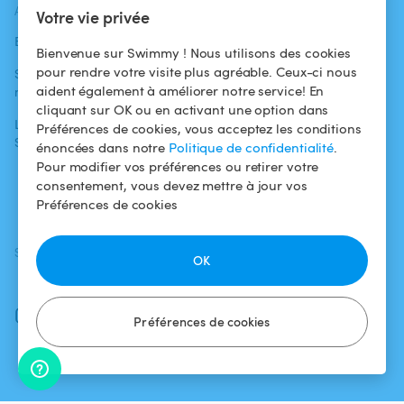
ACTUALITÉS
AIDE
AIDE
Votre vie privée
Blog
Pour les
Centre d'aide
Bienvenue sur Swimmy ! Nous utilisons des cookies
baigneurs
pour rendre votre visite plus agréable. Ceux-ci nous
Swimmy dans les
Conditions
aident également à améliorer notre service! En
médias
Pour les
d'utilisation
cliquant sur OK ou en activant une option dans
propriétaires
L'aventure
Politique de
Préférences de cookies, vous acceptez les conditions
Swimmy
Louer ma piscine
confidentialité
énoncées dans notre
Politique de confidentialité
.
Pour modifier vos préférences ou retirer votre
Comment ça
Mentions légales
consentement, vous devez mettre à jour vos
marche ?
Préférences de cookies
SUIVEZ-NOUS
TÉLÉCHARGEZ L'APP
OK
Facebook
Instagram
Préférences de cookies