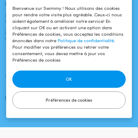
Blog
Pour les
Centre d'aide
Bienvenue sur Swimmy ! Nous utilisons des cookies
baigneurs
pour rendre votre visite plus agréable. Ceux-ci nous
Swimmy dans les
Conditions
aident également à améliorer notre service! En
médias
Pour les
d'utilisation
cliquant sur OK ou en activant une option dans
propriétaires
L'aventure
Politique de
Préférences de cookies, vous acceptez les conditions
Swimmy
Louer ma piscine
confidentialité
énoncées dans notre
Politique de confidentialité
.
Pour modifier vos préférences ou retirer votre
Comment ça
Mentions légales
consentement, vous devez mettre à jour vos
marche ?
Préférences de cookies
SUIVEZ-NOUS
TÉLÉCHARGEZ L'APP
OK
Facebook
Instagram
Préférences de cookies