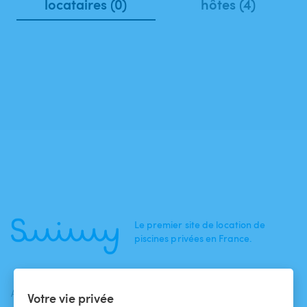
locataires (0)
hôtes (4)
Le premier site de location de
piscines privées en France.
ACTUALITÉS
AIDE
AIDE
Votre vie privée