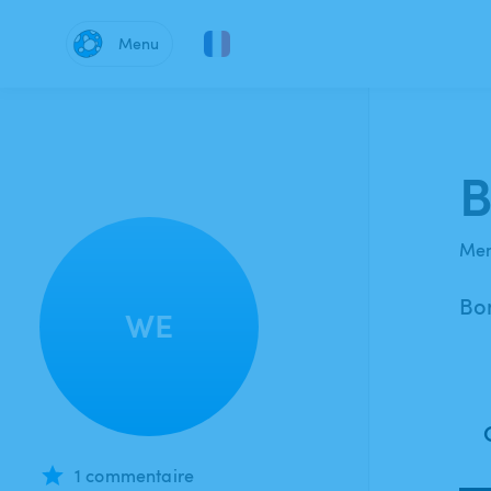
Menu
B
Mem
Bo
WE
1 commentaire